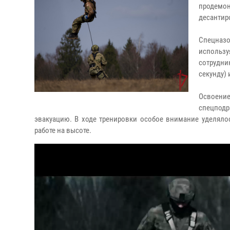
продемон
десантир
Спецназо
использ
сотрудни
секунду)
Освоение
спецподр
эвакуацию. В ходе тренировки особое внимание уделяло
работе на высоте.