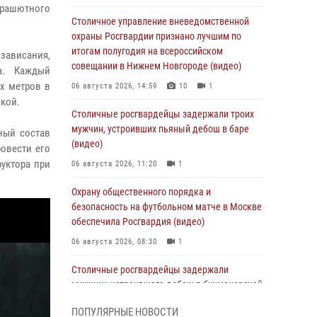
арашютного
Столичное управление вневедомственной
охраны Росгвардии признано лучшим по
итогам полугодия на всероссийском
зависания,
совещании в Нижнем Новгороде (видео)
ка. Каждый
х метров в
06 августа 2026, 14:59
10
1
кой.
Столичные росгвардейцы задержали троих
мужчин, устроивших пьяный дебош в баре
ный состав
(видео)
ровести его
уктора при
06 августа 2026, 11:20
1
Охрану общественного порядка и
безопасность на футбольном матче в Москве
обеспечила Росгвардия (видео)
06 августа 2026, 08:30
1
Столичные росгвардейцы задержали
мужчину, устроившего дебош в букмекерской
конторе (Видео)
ПОПУЛЯРНЫЕ НОВОСТИ