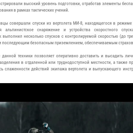
стрировали высокий уровень подготовки, отработав элементы бесп
ования в рамках тактических учений.
вцы совершали спуски из вертолета МИ-8, находящегося в режиме 
уя альпинистское снаряжение и устройства скоростного спус
к выполнил несколько спусков с контролируемой скоростью (до тре
 и последующим безопасным приземлением, обеспечиваемым страхов
 данной техники позволяет оперативно доставить и высадить лич
азделения в отдаленной или труднодоступной местности, а также п
сь слаженности действий экипажа вертолета и выпускающего инстр