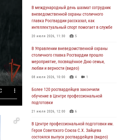
05 августа 2026, 12:39
1
В международный день шахмат сотрудник
Московские росгвардейцы обеспечили
вневедомственной охраны столичного
безопасность проведения футбольного матча
главка Росгвардии рассказал, как
Кубка России (Видео)
интеллектуальный спорт помогает в службе
05 августа 2026, 12:35
1
20 июля 2026, 11:30
5
Делегация МВД Республики Беларусь
В Управлении вневедомственной охраны
ознакомилась с передовыми методами
столичного главка Росгвардии прошло
работы Росгвардии в Москве (видео)
мероприятие, посвящённое Дню семьи,
любви и верности (видео)
04 августа 2026, 18:16
5
1
08 июля 2026, 10:00
4
1
В столичном главке Росгвардии завершился
чемпионат по самбо и боевому самбо.
Более 120 росгвардейцев закончили
(видео)
обучение в Центре профессиональной
подготовки
04 августа 2026, 14:00
7
1
21 июля 2026, 12:00
6
Офицер Росгвардии стал гостем прямого
эфира на «Радио Москвы» и рассказал о
В Центре профессиональной подготовки им.
работе дежурных частей
Героя Советского Союза С.Х. Зайцева
состоялся выпуск росгвардейцев (видео)
04 августа 2026, 12:28