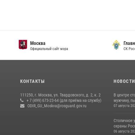
Москва
Главн
Официальный сайт мэра
СК Рос
КОНТАКТЫ
НОВОСТ
111250, г. Москва, ул. Твардовского, д. 2, к. 2
В центре с
+ 7 (499) 673-23-64 (для приёма на службу)
мужчину, пы
ODIR_GU_Moskva@rosguard.gov.ru
07 августа 20
Столичное 
охраны Рос
06 августа 20