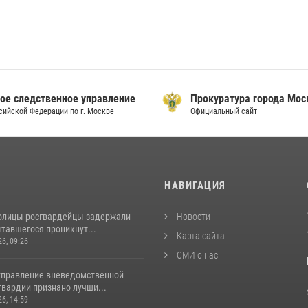
ое следственное управление
Прокуратура города Мо
сийской Федерации по г. Москве
Официальный сайт
И
НАВИГАЦИЯ
толицы росгвардейцы задержали
Новости
тавшегося проникнут...
Карта сайта
26, 09:26
СМИ о нас
управление вневедомственной
гвардии признано лучши...
26, 14:59