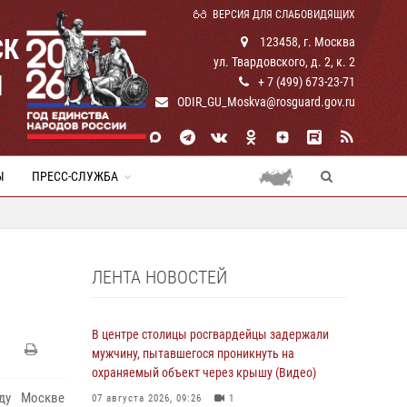
ВЕРСИЯ ДЛЯ СЛАБОВИДЯЩИХ
СК
123458, г. Москва
ул. Твардовского, д. 2, к. 2
И
+ 7 (499) 673-23-71
ODIR_GU_Moskva@rosguard.gov.ru
Ы
ПРЕСС-СЛУЖБА
ЛЕНТА НОВОСТЕЙ
В центре столицы росгвардейцы задержали
мужчину, пытавшегося проникнуть на
охраняемый объект через крышу (Видео)
ду Москве
07 августа 2026, 09:26
1