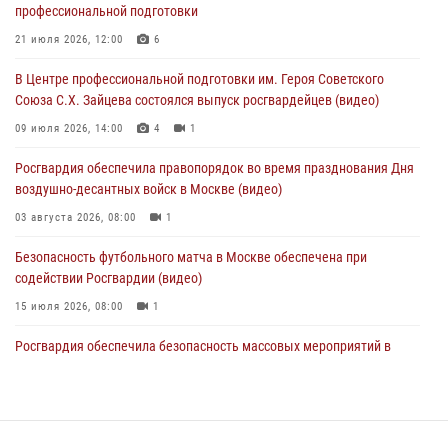
05 августа 2026, 12:39
1
профессиональной подготовки
Московские росгвардейцы обеспечили безопасность проведения
21 июля 2026, 12:00
6
футбольного матча Кубка России (Видео)
В Центре профессиональной подготовки им. Героя Советского
05 августа 2026, 12:35
1
Союза С.Х. Зайцева состоялся выпуск росгвардейцев (видео)
Делегация МВД Республики Беларусь ознакомилась с передовыми
09 июля 2026, 14:00
4
1
методами работы Росгвардии в Москве (видео)
Росгвардия обеспечила правопорядок во время празднования Дня
04 августа 2026, 18:16
5
1
воздушно-десантных войск в Москве (видео)
03 августа 2026, 08:00
1
Безопасность футбольного матча в Москве обеспечена при
содействии Росгвардии (видео)
15 июля 2026, 08:00
1
Росгвардия обеспечила безопасность массовых мероприятий в
Москве (видео)
27 июля 2026, 08:00
1
В спецподразделении столичного главка Росгвардии завершился