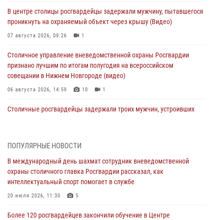
В центре столицы росгвардейцы задержали мужчину, пытавшегося
проникнуть на охраняемый объект через крышу (Видео)
07 августа 2026, 09:26
1
Столичное управление вневедомственной охраны Росгвардии
признано лучшим по итогам полугодия на всероссийском
совещании в Нижнем Новгороде (видео)
06 августа 2026, 14:59
10
1
Столичные росгвардейцы задержали троих мужчин, устроивших
пьяный дебош в баре (видео)
06 августа 2026, 11:20
1
ПОПУЛЯРНЫЕ НОВОСТИ
Охрану общественного порядка и безопасность на футбольном
В международный день шахмат сотрудник вневедомственной
матче в Москве обеспечила Росгвардия (видео)
охраны столичного главка Росгвардии рассказал, как
06 августа 2026, 08:30
1
интеллектуальный спорт помогает в службе
Столичные росгвардейцы задержали мужчину, устроившего дебош
20 июля 2026, 11:30
5
в букмекерской конторе (Видео)
Более 120 росгвардейцев закончили обучение в Центре