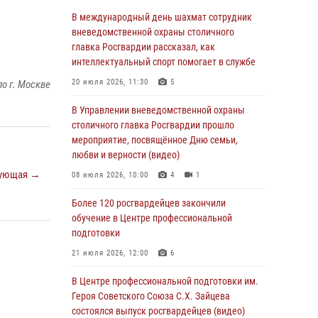
Делегация МВД Республики Беларусь
В международный день шахмат сотрудник
ознакомилась с передовыми методами
вневедомственной охраны столичного
работы Росгвардии в Москве (видео)
главка Росгвардии рассказал, как
интеллектуальный спорт помогает в службе
04 августа 2026, 18:16
5
1
20 июля 2026, 11:30
5
о г. Москве
В столичном главке Росгвардии завершился
чемпионат по самбо и боевому самбо.
В Управлении вневедомственной охраны
(видео)
столичного главка Росгвардии прошло
мероприятие, посвящённое Дню семьи,
04 августа 2026, 14:00
7
1
любви и верности (видео)
Офицер Росгвардии стал гостем прямого
ующая →
08 июля 2026, 10:00
4
1
эфира на «Радио Москвы» и рассказал о
работе дежурных частей
Более 120 росгвардейцев закончили
обучение в Центре профессиональной
04 августа 2026, 12:28
подготовки
В Москве росгвардейцы задержали
21 июля 2026, 12:00
6
подозреваемого в нападении на охранника
торгового центра (видео)
В Центре профессиональной подготовки им.
Героя Советского Союза С.Х. Зайцева
04 августа 2026, 08:26
1
состоялся выпуск росгвардейцев (видео)