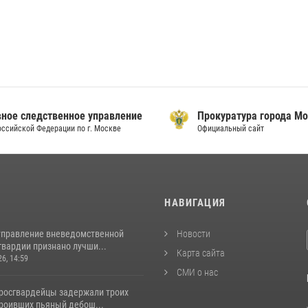
ое следственное управление
Прокуратура города Мо
сийской Федерации по г. Москве
Официальный сайт
И
НАВИГАЦИЯ
управление вневедомственной
Новости
гвардии признано лучши...
Карта сайта
26, 14:59
СМИ о нас
росгвардейцы задержали троих
троивших пьяный дебош...