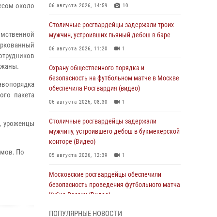
есом около
06 августа 2026, 14:59
10
Столичные росгвардейцы задержали троих
омственной
мужчин, устроивших пьяный дебош в баре
ркованный
06 августа 2026, 11:20
1
отрудников
ржаны.
Охрану общественного порядка и
безопасность на футбольном матче в Москве
авопорядка
обеспечила Росгвардия (видео)
ого пакета
06 августа 2026, 08:30
1
Столичные росгвардейцы задержали
, уроженцы
мужчину, устроившего дебош в букмекерской
конторе (Видео)
ммов. По
05 августа 2026, 12:39
1
Московские росгвардейцы обеспечили
безопасность проведения футбольного матча
Кубка России (Видео)
05 августа 2026, 12:35
1
ПОПУЛЯРНЫЕ НОВОСТИ