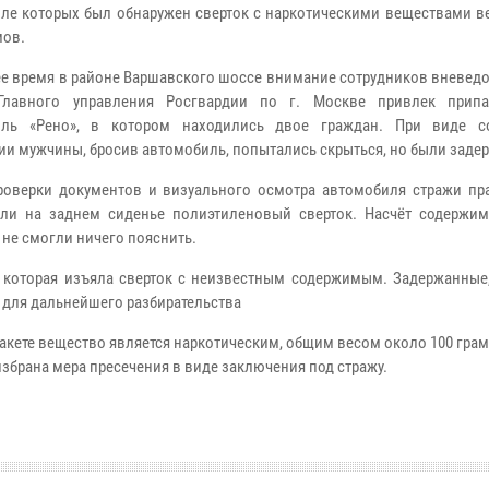
ле которых был обнаружен сверток с наркотическими веществами в
мов.
ее время в районе Варшавского шоссе внимание сотрудников вневед
Главного управления Росгвардии по г. Москве привлек припа
иль «Рено», в котором находились двое граждан. При виде с
ии мужчины, бросив автомобиль, попытались скрыться, но были заде
роверки документов и визуального осмотра автомобиля стражи пр
ли на заднем сиденье полиэтиленовый сверток. Насчёт содержим
 не смогли ничего пояснить.
, которая изъяла сверток с неизвестным содержимым. Задержанные
 для дальнейшего разбирательства
пакете вещество является наркотическим, общим весом около 100 гра
збрана мера пресечения в виде заключения под стражу.