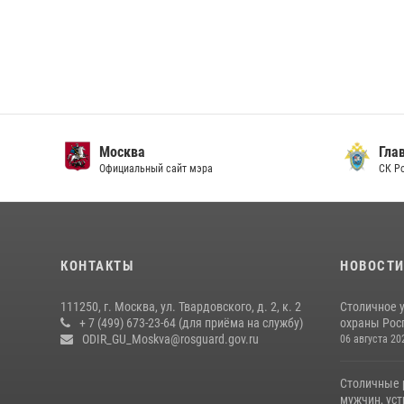
Москва
Главн
Официальный сайт мэра
СК Рос
КОНТАКТЫ
НОВОСТ
111250, г. Москва, ул. Твардовского, д. 2, к. 2
Столичное 
+ 7 (499) 673-23-64 (для приёма на службу)
охраны Рос
ODIR_GU_Moskva@rosguard.gov.ru
06 августа 20
Столичные 
мужчин, ус