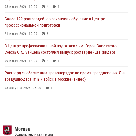
В столичном главке Росгвардии завершился чемпионат по самбо и
боевому самбо. (видео)
08 июля 2026, 10:00
4
1
04 августа 2026, 14:00
7
1
Более 120 росгвардейцев закончили обучение в Центре
профессиональной подготовки
Офицер Росгвардии стал гостем прямого эфира на «Радио Москвы»
и рассказал о работе дежурных частей
21 июля 2026, 12:00
6
04 августа 2026, 12:28
В Центре профессиональной подготовки им. Героя Советского
Союза С.Х. Зайцева состоялся выпуск росгвардейцев (видео)
09 июля 2026, 14:00
4
1
Росгвардия обеспечила правопорядок во время празднования Дня
воздушно-десантных войск в Москве (видео)
03 августа 2026, 08:00
1
Пазл счастливой жизни: история любви и службы сотрудников
вневедомственной охраны Росгвардии
08 июля 2026, 14:30
2
Безопасность футбольного матча в Москве обеспечена при
Москва
содействии Росгвардии (видео)
Официальный сайт мэра