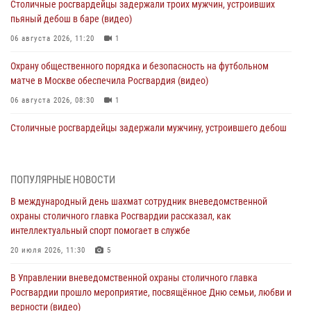
Столичные росгвардейцы задержали троих мужчин, устроивших
пьяный дебош в баре (видео)
06 августа 2026, 11:20
1
Охрану общественного порядка и безопасность на футбольном
матче в Москве обеспечила Росгвардия (видео)
06 августа 2026, 08:30
1
Столичные росгвардейцы задержали мужчину, устроившего дебош
в букмекерской конторе (Видео)
05 августа 2026, 12:39
1
ПОПУЛЯРНЫЕ НОВОСТИ
Московские росгвардейцы обеспечили безопасность проведения
В международный день шахмат сотрудник вневедомственной
футбольного матча Кубка России (Видео)
охраны столичного главка Росгвардии рассказал, как
05 августа 2026, 12:35
1
интеллектуальный спорт помогает в службе
Делегация МВД Республики Беларусь ознакомилась с передовыми
20 июля 2026, 11:30
5
методами работы Росгвардии в Москве (видео)
В Управлении вневедомственной охраны столичного главка
04 августа 2026, 18:16
5
1
Росгвардии прошло мероприятие, посвящённое Дню семьи, любви и
верности (видео)