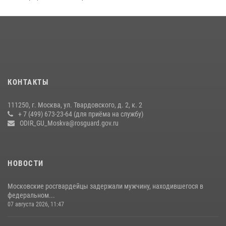
15 июля 2026, 08:00
1
Росгвардия обеспечила безопасность массовых мероприятий в
Москве (видео)
27 июля 2026, 08:00
1
В спецподразделении столичного главка Росгвардии завершился
КОНТАКТЫ
чемпионат по самбо (виео)
15 июля 2026, 14:00
8
1
111250, г. Москва, ул. Твардовского, д. 2, к. 2
+ 7 (499) 673-23-64 (для приёма на службу)
Центр профессиональной подготовки сотрудников
ODIR_GU_Moskva@rosguard.gov.ru
вневедомственной охраны столичного главка Росгвардии отмечает
своё 32-летие (видео)
18 июля 2026, 08:00
8
1
НОВОСТИ
Московские росгвардейцы задержали мужчину, находившегося в
федеральном...
07 августа 2026, 11:47