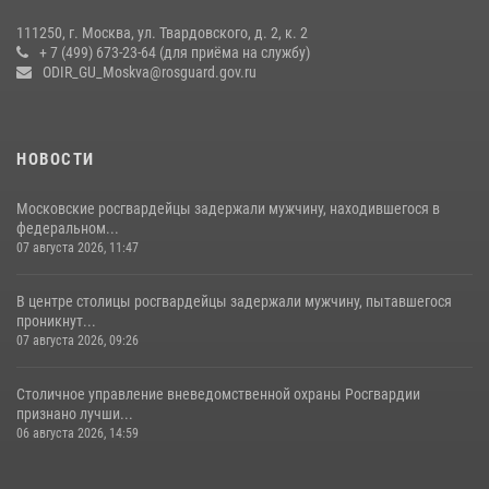
15 июля 2026, 14:00
8
1
111250, г. Москва, ул. Твардовского, д. 2, к. 2
+ 7 (499) 673-23-64 (для приёма на службу)
Центр профессиональной подготовки сотрудников
ODIR_GU_Moskva@rosguard.gov.ru
вневедомственной охраны столичного главка Росгвардии отмечает
своё 32-летие (видео)
18 июля 2026, 08:00
8
1
НОВОСТИ
Московские росгвардейцы задержали мужчину, находившегося в
федеральном...
07 августа 2026, 11:47
В центре столицы росгвардейцы задержали мужчину, пытавшегося
проникнут...
07 августа 2026, 09:26
Столичное управление вневедомственной охраны Росгвардии
признано лучши...
06 августа 2026, 14:59