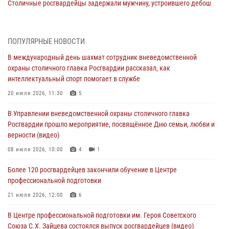
Столичные росгвардейцы задержали мужчину, устроившего дебош
в букмекерской конторе (Видео)
05 августа 2026, 12:39
1
ПОПУЛЯРНЫЕ НОВОСТИ
Московские росгвардейцы обеспечили безопасность проведения
В международный день шахмат сотрудник вневедомственной
футбольного матча Кубка России (Видео)
охраны столичного главка Росгвардии рассказал, как
05 августа 2026, 12:35
1
интеллектуальный спорт помогает в службе
Делегация МВД Республики Беларусь ознакомилась с передовыми
20 июля 2026, 11:30
5
методами работы Росгвардии в Москве (видео)
В Управлении вневедомственной охраны столичного главка
04 августа 2026, 18:16
5
1
Росгвардии прошло мероприятие, посвящённое Дню семьи, любви и
верности (видео)
В столичном главке Росгвардии завершился чемпионат по самбо и
боевому самбо. (видео)
08 июля 2026, 10:00
4
1
04 августа 2026, 14:00
7
1
Более 120 росгвардейцев закончили обучение в Центре
профессиональной подготовки
Офицер Росгвардии стал гостем прямого эфира на «Радио Москвы»
и рассказал о работе дежурных частей
21 июля 2026, 12:00
6
04 августа 2026, 12:28
В Центре профессиональной подготовки им. Героя Советского
Союза С.Х. Зайцева состоялся выпуск росгвардейцев (видео)