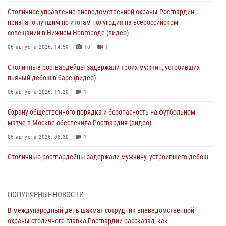
Столичное управление вневедомственной охраны Росгвардии
признано лучшим по итогам полугодия на всероссийском
совещании в Нижнем Новгороде (видео)
06 августа 2026, 14:59
10
1
Столичные росгвардейцы задержали троих мужчин, устроивших
пьяный дебош в баре (видео)
06 августа 2026, 11:20
1
Охрану общественного порядка и безопасность на футбольном
матче в Москве обеспечила Росгвардия (видео)
06 августа 2026, 08:30
1
Столичные росгвардейцы задержали мужчину, устроившего дебош
в букмекерской конторе (Видео)
05 августа 2026, 12:39
1
ПОПУЛЯРНЫЕ НОВОСТИ
Московские росгвардейцы обеспечили безопасность проведения
В международный день шахмат сотрудник вневедомственной
футбольного матча Кубка России (Видео)
охраны столичного главка Росгвардии рассказал, как