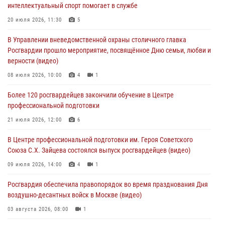
05 августа 2026, 12:35
1
интеллектуальный спорт помогает в службе
Делегация МВД Республики Беларусь ознакомилась с передовыми
20 июля 2026, 11:30
5
методами работы Росгвардии в Москве (видео)
В Управлении вневедомственной охраны столичного главка
04 августа 2026, 18:16
5
1
Росгвардии прошло мероприятие, посвящённое Дню семьи, любви и
верности (видео)
В столичном главке Росгвардии завершился чемпионат по самбо и
боевому самбо. (видео)
08 июля 2026, 10:00
4
1
04 августа 2026, 14:00
7
1
Более 120 росгвардейцев закончили обучение в Центре
профессиональной подготовки
Офицер Росгвардии стал гостем прямого эфира на «Радио Москвы»
и рассказал о работе дежурных частей
21 июля 2026, 12:00
6
04 августа 2026, 12:28
В Центре профессиональной подготовки им. Героя Советского
Союза С.Х. Зайцева состоялся выпуск росгвардейцев (видео)
09 июля 2026, 14:00
4
1
Росгвардия обеспечила правопорядок во время празднования Дня
воздушно-десантных войск в Москве (видео)
03 августа 2026, 08:00
1