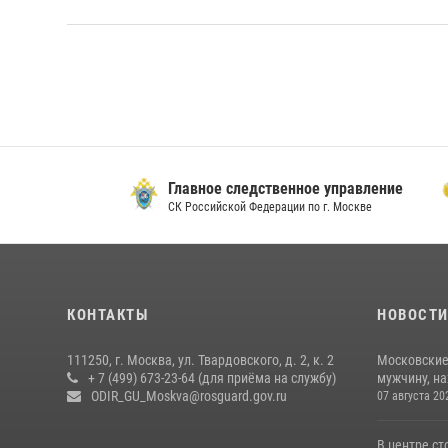
Главное следственное управление
Прок
СК Российской Федерации по г. Москве
Офици
КОНТАКТЫ
НОВОСТ
111250, г. Москва, ул. Твардовского, д. 2, к. 2
Московские
+ 7 (499) 673-23-64 (для приёма на службу)
мужчину, н
ODIR_GU_Moskva@rosguard.gov.ru
07 августа 20
В центре с