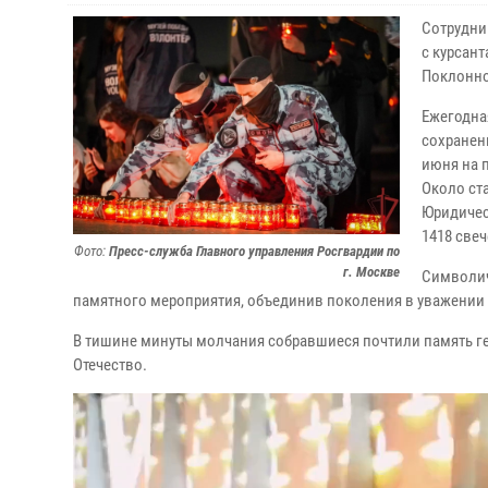
Сотрудни
с курсан
Поклонно
Ежегодна
сохранен
июня на п
Около ст
Юридичес
1418 све
Фото:
Пресс-служба Главного управления Росгвардии по
г. Москве
Символич
памятного мероприятия, объединив поколения в уважении 
В тишине минуты молчания собравшиеся почтили память г
Отечество.