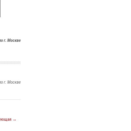
В спецподразделении столичного главка
Росгвардии завершился чемпионат по самбо
(виео)
15 июля 2026, 14:00
8
1
о г. Москве
Центр профессиональной подготовки
сотрудников вневедомственной охраны
столичного главка Росгвардии отмечает своё
32-летие (видео)
18 июля 2026, 08:00
8
1
о г. Москве
ующая →