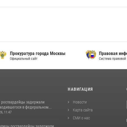
уратура города Москвы
Правовая информация
альный сайт
Система правовой информации
И
НАВИГАЦИЯ
 росгвардейцы задержали
Новости
аходившегося в федеральном...
Карта сайта
26, 11:47
СМИ о нас
толицы росгвардейцы задержали