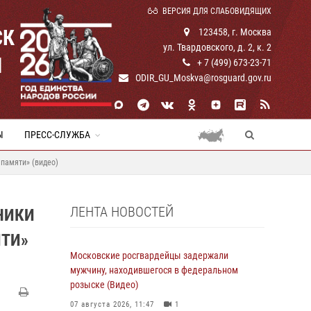
ВЕРСИЯ ДЛЯ СЛАБОВИДЯЩИХ
СК
123458, г. Москва
ул. Твардовского, д. 2, к. 2
И
+ 7 (499) 673-23-71
ODIR_GU_Moskva@rosguard.gov.ru
Ы
ПРЕСС-СЛУЖБА
 памяти» (видео)
ЛЕНТА НОВОСТЕЙ
НИКИ
ЯТИ»
Московские росгвардейцы задержали
мужчину, находившегося в федеральном
розыске (Видео)
07 августа 2026, 11:47
1