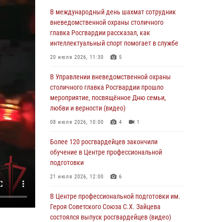
06 августа 2026, 08:30
1
В международный день шахмат сотрудник
Столичные росгвардейцы задержали
вневедомственной охраны столичного
мужчину, устроившего дебош в букмекерской
главка Росгвардии рассказал, как
конторе (Видео)
интеллектуальный спорт помогает в службе
05 августа 2026, 12:39
1
20 июля 2026, 11:30
5
Московские росгвардейцы обеспечили
В Управлении вневедомственной охраны
безопасность проведения футбольного матча
столичного главка Росгвардии прошло
Кубка России (Видео)
мероприятие, посвящённое Дню семьи,
любви и верности (видео)
05 августа 2026, 12:35
1
08 июля 2026, 10:00
4
1
Делегация МВД Республики Беларусь
ознакомилась с передовыми методами
Более 120 росгвардейцев закончили
работы Росгвардии в Москве (видео)
обучение в Центре профессиональной
подготовки
04 августа 2026, 18:16
5
1
21 июля 2026, 12:00
6
В столичном главке Росгвардии завершился
чемпионат по самбо и боевому самбо.
В Центре профессиональной подготовки им.
(видео)
Героя Советского Союза С.Х. Зайцева
состоялся выпуск росгвардейцев (видео)
04 августа 2026, 14:00
7
1