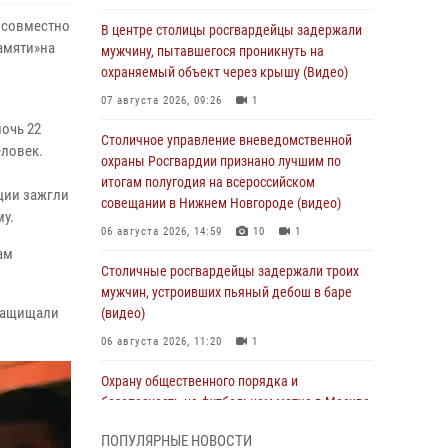
 совместно
В центре столицы росгвардейцы задержали
амяти»на
мужчину, пытавшегося проникнуть на
охраняемый объект через крышу (Видео)
07 августа 2026, 09:26
1
очь 22
Столичное управление вневедомственной
еловек.
охраны Росгвардии признано лучшим по
итогам полугодия на всероссийском
ции зажгли
совещании в Нижнем Новгороде (видео)
у.
06 августа 2026, 14:59
10
1
ам
Столичные росгвардейцы задержали троих
мужчин, устроивших пьяный дебош в баре
 защищали
(видео)
06 августа 2026, 11:20
1
Охрану общественного порядка и
безопасность на футбольном матче в Москве
обеспечила Росгвардия (видео)
ПОПУЛЯРНЫЕ НОВОСТИ