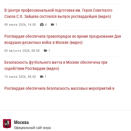
футбольного матча Кубка России (Видео)
В Центре профессиональной подготовки им. Героя Советского
05 августа 2026, 12:35
1
Союза С.Х. Зайцева состоялся выпуск росгвардейцев (видео)
Делегация МВД Республики Беларусь ознакомилась с передовыми
09 июля 2026, 14:00
4
1
методами работы Росгвардии в Москве (видео)
Росгвардия обеспечила правопорядок во время празднования Дня
04 августа 2026, 18:16
5
1
воздушно-десантных войск в Москве (видео)
03 августа 2026, 08:00
1
Безопасность футбольного матча в Москве обеспечена при
содействии Росгвардии (видео)
15 июля 2026, 08:00
1
Росгвардия обеспечила безопасность массовых мероприятий в
Москве (видео)
27 июля 2026, 08:00
1
В спецподразделении столичного главка Росгвардии завершился
чемпионат по самбо (виео)
Москва
Официальный сайт мэра
15 июля 2026, 14:00
8
1