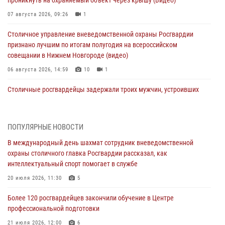
проникнуть на охраняемый объект через крышу (Видео)
07 августа 2026, 09:26
1
Столичное управление вневедомственной охраны Росгвардии
признано лучшим по итогам полугодия на всероссийском
совещании в Нижнем Новгороде (видео)
06 августа 2026, 14:59
10
1
Столичные росгвардейцы задержали троих мужчин, устроивших
пьяный дебош в баре (видео)
06 августа 2026, 11:20
1
ПОПУЛЯРНЫЕ НОВОСТИ
Охрану общественного порядка и безопасность на футбольном
В международный день шахмат сотрудник вневедомственной
матче в Москве обеспечила Росгвардия (видео)
охраны столичного главка Росгвардии рассказал, как
06 августа 2026, 08:30
1
интеллектуальный спорт помогает в службе
Столичные росгвардейцы задержали мужчину, устроившего дебош
20 июля 2026, 11:30
5
в букмекерской конторе (Видео)
Более 120 росгвардейцев закончили обучение в Центре
05 августа 2026, 12:39
1
профессиональной подготовки
Московские росгвардейцы обеспечили безопасность проведения
21 июля 2026, 12:00
6