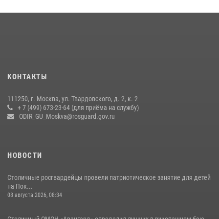
Центр профессиональной подготовки сотрудников
вневедомственной охраны столичного главка Росгвардии отмечает
своё 32-летие (видео)
18 июля 2026, 08:00
8
1
Росгвардецы проверили места массового пребывания молодежи в
КОНТАКТЫ
районе Китай-города (видео)
30 июля 2026, 14:00
1
111250, г. Москва, ул. Твардовского, д. 2, к. 2
+ 7 (499) 673-23-64 (для приёма на службу)
Охрану общественного порядка и безопасность на футбольном
ODIR_GU_Moskva@rosguard.gov.ru
матче в Москве обеспечила Росгвардия (видео)
06 августа 2026, 08:30
1
НОВОСТИ
Столичные росгвардейцы провели патриотическое занятие для детей
на Пок...
08 августа 2026, 08:34