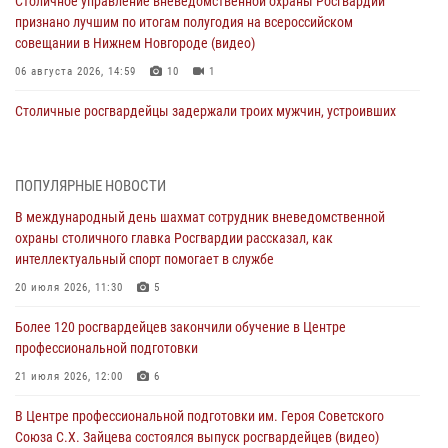
Столичное управление вневедомственной охраны Росгвардии
признано лучшим по итогам полугодия на всероссийском
совещании в Нижнем Новгороде (видео)
06 августа 2026, 14:59
10
1
Столичные росгвардейцы задержали троих мужчин, устроивших
пьяный дебош в баре (видео)
06 августа 2026, 11:20
1
ПОПУЛЯРНЫЕ НОВОСТИ
Охрану общественного порядка и безопасность на футбольном
В международный день шахмат сотрудник вневедомственной
матче в Москве обеспечила Росгвардия (видео)
охраны столичного главка Росгвардии рассказал, как
06 августа 2026, 08:30
1
интеллектуальный спорт помогает в службе
Столичные росгвардейцы задержали мужчину, устроившего дебош
20 июля 2026, 11:30
5
в букмекерской конторе (Видео)
Более 120 росгвардейцев закончили обучение в Центре
05 августа 2026, 12:39
1
профессиональной подготовки
Московские росгвардейцы обеспечили безопасность проведения
21 июля 2026, 12:00
6
футбольного матча Кубка России (Видео)
В Центре профессиональной подготовки им. Героя Советского
05 августа 2026, 12:35
1
Союза С.Х. Зайцева состоялся выпуск росгвардейцев (видео)