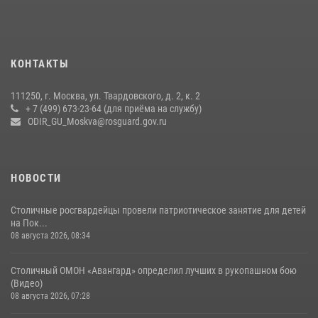
своё 32-летие (видео)
18 июля 2026, 08:00
8
1
Охрану общественного порядка и безопасность на футбольном
КОНТАКТЫ
матче в Москве обеспечила Росгвардия (видео)
06 августа 2026, 08:30
1
111250, г. Москва, ул. Твардовского, д. 2, к. 2
+ 7 (499) 673-23-64 (для приёма на службу)
Росгвардецы проверили места массового пребывания молодежи в
ODIR_GU_Moskva@rosguard.gov.ru
районе Китай-города (видео)
30 июля 2026, 14:00
1
НОВОСТИ
Столичные росгвардейцы провели патриотическое занятие для детей
на Пок...
08 августа 2026, 08:34
Столичный ОМОН «Авангард» определил лучших в рукопашном бою
(Видео)
08 августа 2026, 07:28