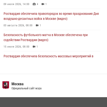
Делегация МВД Республики Беларусь ознакомилась с передовыми
09 июля 2026, 14:00
4
1
методами работы Росгвардии в Москве (видео)
Росгвардия обеспечила правопорядок во время празднования Дня
04 августа 2026, 18:16
5
1
воздушно-десантных войск в Москве (видео)
03 августа 2026, 08:00
1
Безопасность футбольного матча в Москве обеспечена при
содействии Росгвардии (видео)
15 июля 2026, 08:00
1
Росгвардия обеспечила безопасность массовых мероприятий в
Москве (видео)
27 июля 2026, 08:00
1
В спецподразделении столичного главка Росгвардии завершился
чемпионат по самбо (виео)
Москва
Официальный сайт мэра
15 июля 2026, 14:00
8
1
Центр профессиональной подготовки сотрудников
вневедомственной охраны столичного главка Росгвардии отмечает