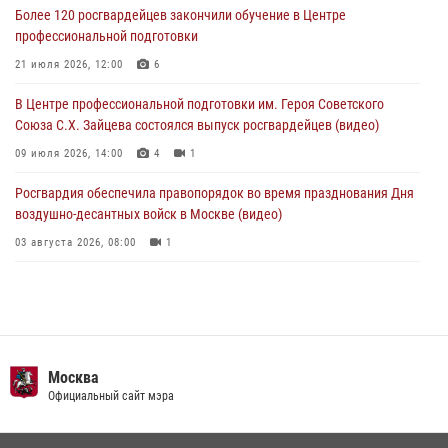
05 августа 2026, 12:35
1
Более 120 росгвардейцев закончили обучение в Центре
профессиональной подготовки
Делегация МВД Республики Беларусь ознакомилась с передовыми
методами работы Росгвардии в Москве (видео)
21 июля 2026, 12:00
6
04 августа 2026, 18:16
5
1
В Центре профессиональной подготовки им. Героя Советского
Союза С.Х. Зайцева состоялся выпуск росгвардейцев (видео)
09 июля 2026, 14:00
4
1
Росгвардия обеспечила правопорядок во время празднования Дня
воздушно-десантных войск в Москве (видео)
03 августа 2026, 08:00
1
Пазл счастливой жизни: история любви и службы сотрудников
вневедомственной охраны Росгвардии
08 июля 2026, 14:30
2
Безопасность футбольного матча в Москве обеспечена при
Москва
содействии Росгвардии (видео)
Официальный сайт мэра
15 июля 2026, 08:00
1