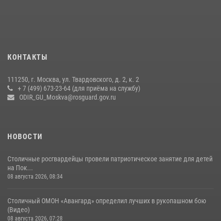
Росгвардия обеспечила безопасность массовых мероприятий в
Москве (видео)
27 июля 2026, 08:00
1
В спецподразделении столичного главка Росгвардии завершился
КОНТАКТЫ
чемпионат по самбо (виео)
15 июля 2026, 14:00
8
1
111250, г. Москва, ул. Твардовского, д. 2, к. 2
+ 7 (499) 673-23-64 (для приёма на службу)
Центр профессиональной подготовки сотрудников
ODIR_GU_Moskva@rosguard.gov.ru
вневедомственной охраны столичного главка Росгвардии отмечает
своё 32-летие (видео)
18 июля 2026, 08:00
8
1
НОВОСТИ
Столичные росгвардейцы провели патриотическое занятие для детей
на Пок...
08 августа 2026, 08:34
Столичный ОМОН «Авангард» определил лучших в рукопашном бою
(Видео)
08 августа 2026, 07:28