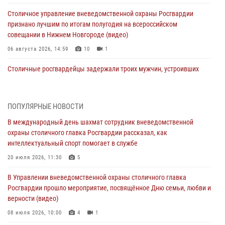
Столичное управление вневедомственной охраны Росгвардии
признано лучшим по итогам полугодия на всероссийском
совещании в Нижнем Новгороде (видео)
06 августа 2026, 14:59
10
1
Столичные росгвардейцы задержали троих мужчин, устроивших
пьяный дебош в баре (видео)
06 августа 2026, 11:20
1
ПОПУЛЯРНЫЕ НОВОСТИ
Охрану общественного порядка и безопасность на футбольном
В международный день шахмат сотрудник вневедомственной
матче в Москве обеспечила Росгвардия (видео)
охраны столичного главка Росгвардии рассказал, как
06 августа 2026, 08:30
1
интеллектуальный спорт помогает в службе
Столичные росгвардейцы задержали мужчину, устроившего дебош
20 июля 2026, 11:30
5
в букмекерской конторе (Видео)
В Управлении вневедомственной охраны столичного главка
05 августа 2026, 12:39
1
Росгвардии прошло мероприятие, посвящённое Дню семьи, любви и
верности (видео)
Московские росгвардейцы обеспечили безопасность проведения
футбольного матча Кубка России (Видео)
08 июля 2026, 10:00
4
1