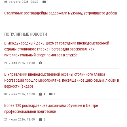
06 августа 2026, 08:30
1
Столичные росгвардейцы задержали мужчину, устроившего дебош
в букмекерской конторе (Видео)
05 августа 2026, 12:39
1
ПОПУЛЯРНЫЕ НОВОСТИ
Московские росгвардейцы обеспечили безопасность проведения
В международный день шахмат сотрудник вневедомственной
футбольного матча Кубка России (Видео)
охраны столичного главка Росгвардии рассказал, как
05 августа 2026, 12:35
1
интеллектуальный спорт помогает в службе
Делегация МВД Республики Беларусь ознакомилась с передовыми
20 июля 2026, 11:30
5
методами работы Росгвардии в Москве (видео)
В Управлении вневедомственной охраны столичного главка
04 августа 2026, 18:16
5
1
Росгвардии прошло мероприятие, посвящённое Дню семьи, любви и
верности (видео)
В столичном главке Росгвардии завершился чемпионат по самбо и
боевому самбо. (видео)
08 июля 2026, 10:00
4
1
04 августа 2026, 14:00
7
1
Более 120 росгвардейцев закончили обучение в Центре
профессиональной подготовки
Офицер Росгвардии стал гостем прямого эфира на «Радио Москвы»
и рассказал о работе дежурных частей
21 июля 2026, 12:00
6