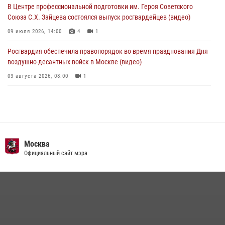
04 августа 2026, 12:28
В Центре профессиональной подготовки им. Героя Советского
Союза С.Х. Зайцева состоялся выпуск росгвардейцев (видео)
09 июля 2026, 14:00
4
1
Росгвардия обеспечила правопорядок во время празднования Дня
воздушно-десантных войск в Москве (видео)
03 августа 2026, 08:00
1
Пазл счастливой жизни: история любви и службы сотрудников
вневедомственной охраны Росгвардии
08 июля 2026, 14:30
2
Безопасность футбольного матча в Москве обеспечена при
Москва
содействии Росгвардии (видео)
Официальный сайт мэра
15 июля 2026, 08:00
1
Росгвардия обеспечила безопасность массовых мероприятий в
Москве (видео)
27 июля 2026, 08:00
1