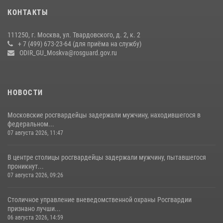
В спецподразделении столичного главка Росгвардии завершился
КОНТАКТЫ
чемпионат по самбо (виео)
15 июля 2026, 14:00
8
1
111250, г. Москва, ул. Твардовского, д. 2, к. 2
+ 7 (499) 673-23-64 (для приёма на службу)
Центр профессиональной подготовки сотрудников
ODIR_GU_Moskva@rosguard.gov.ru
вневедомственной охраны столичного главка Росгвардии отмечает
своё 32-летие (видео)
18 июля 2026, 08:00
8
1
НОВОСТИ
Московские росгвардейцы задержали мужчину, находившегося в
федеральном...
07 августа 2026, 11:47
В центре столицы росгвардейцы задержали мужчину, пытавшегося
проникнут...
07 августа 2026, 09:26
Столичное управление вневедомственной охраны Росгвардии
признано лучши...
06 августа 2026, 14:59