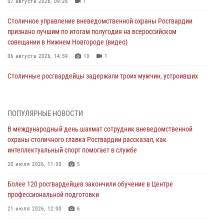
07 августа 2026, 09:26
1
Столичное управление вневедомственной охраны Росгвардии
признано лучшим по итогам полугодия на всероссийском
совещании в Нижнем Новгороде (видео)
06 августа 2026, 14:59
10
1
Столичные росгвардейцы задержали троих мужчин, устроивших
пьяный дебош в баре (видео)
06 августа 2026, 11:20
1
ПОПУЛЯРНЫЕ НОВОСТИ
Охрану общественного порядка и безопасность на футбольном
В международный день шахмат сотрудник вневедомственной
матче в Москве обеспечила Росгвардия (видео)
охраны столичного главка Росгвардии рассказал, как
06 августа 2026, 08:30
1
интеллектуальный спорт помогает в службе
Столичные росгвардейцы задержали мужчину, устроившего дебош
20 июля 2026, 11:30
5
в букмекерской конторе (Видео)
Более 120 росгвардейцев закончили обучение в Центре
05 августа 2026, 12:39
1
профессиональной подготовки
Московские росгвардейцы обеспечили безопасность проведения
21 июля 2026, 12:00
6
футбольного матча Кубка России (Видео)