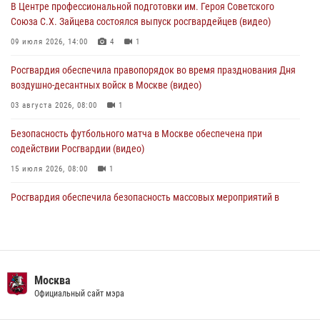
В Центре профессиональной подготовки им. Героя Советского
05 августа 2026, 12:35
1
Союза С.Х. Зайцева состоялся выпуск росгвардейцев (видео)
Делегация МВД Республики Беларусь ознакомилась с передовыми
09 июля 2026, 14:00
4
1
методами работы Росгвардии в Москве (видео)
Росгвардия обеспечила правопорядок во время празднования Дня
04 августа 2026, 18:16
5
1
воздушно-десантных войск в Москве (видео)
03 августа 2026, 08:00
1
Безопасность футбольного матча в Москве обеспечена при
содействии Росгвардии (видео)
15 июля 2026, 08:00
1
Росгвардия обеспечила безопасность массовых мероприятий в
Москве (видео)
27 июля 2026, 08:00
1
В спецподразделении столичного главка Росгвардии завершился
чемпионат по самбо (виео)
Москва
Официальный сайт мэра
15 июля 2026, 14:00
8
1