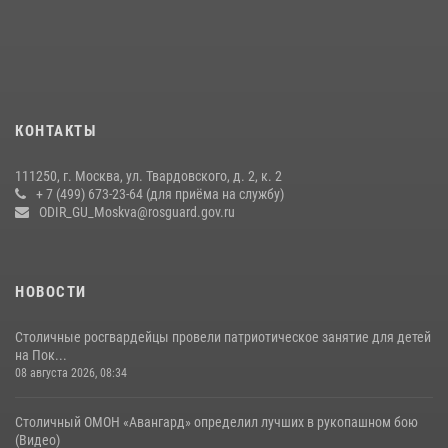
Центр профессиональной подготовки сотрудников
вневедомственной охраны столичного главка Росгвардии отмечает
своё 32-летие (видео)
18 июля 2026, 08:00
8
1
Охрану общественного порядка и безопасность на футбольном
КОНТАКТЫ
матче в Москве обеспечила Росгвардия (видео)
06 августа 2026, 08:30
1
111250, г. Москва, ул. Твардовского, д. 2, к. 2
+ 7 (499) 673-23-64 (для приёма на службу)
Росгвардецы проверили места массового пребывания молодежи в
ODIR_GU_Moskva@rosguard.gov.ru
районе Китай-города (видео)
30 июля 2026, 14:00
1
НОВОСТИ
Столичные росгвардейцы провели патриотическое занятие для детей
на Пок...
08 августа 2026, 08:34
Столичный ОМОН «Авангард» определил лучших в рукопашном бою
(Видео)