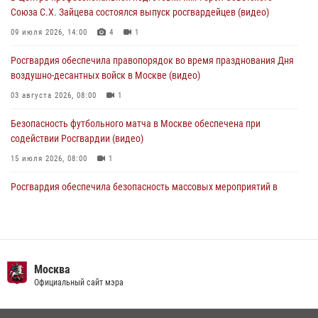
05 августа 2026, 12:35
1
Союза С.Х. Зайцева состоялся выпуск росгвардейцев (видео)
Делегация МВД Республики Беларусь ознакомилась с передовыми
09 июля 2026, 14:00
4
1
методами работы Росгвардии в Москве (видео)
Росгвардия обеспечила правопорядок во время празднования Дня
04 августа 2026, 18:16
5
1
воздушно-десантных войск в Москве (видео)
03 августа 2026, 08:00
1
Безопасность футбольного матча в Москве обеспечена при
содействии Росгвардии (видео)
15 июля 2026, 08:00
1
Росгвардия обеспечила безопасность массовых мероприятий в
Москве (видео)
27 июля 2026, 08:00
1
В спецподразделении столичного главка Росгвардии завершился
чемпионат по самбо (виео)
Москва
Официальный сайт мэра
15 июля 2026, 14:00
8
1
Центр профессиональной подготовки сотрудников