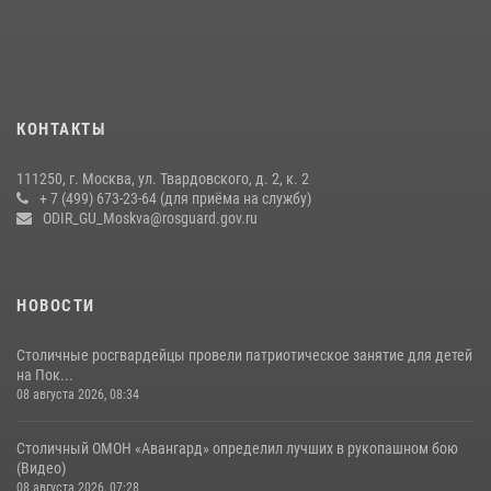
вневедомственной охраны столичного главка Росгвардии отмечает
своё 32-летие (видео)
18 июля 2026, 08:00
8
1
Охрану общественного порядка и безопасность на футбольном
КОНТАКТЫ
матче в Москве обеспечила Росгвардия (видео)
06 августа 2026, 08:30
1
111250, г. Москва, ул. Твардовского, д. 2, к. 2
+ 7 (499) 673-23-64 (для приёма на службу)
Росгвардецы проверили места массового пребывания молодежи в
ODIR_GU_Moskva@rosguard.gov.ru
районе Китай-города (видео)
30 июля 2026, 14:00
1
НОВОСТИ
Столичные росгвардейцы провели патриотическое занятие для детей
на Пок...
08 августа 2026, 08:34
Столичный ОМОН «Авангард» определил лучших в рукопашном бою
(Видео)
08 августа 2026, 07:28