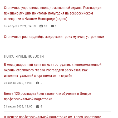
Столичное управление вневедомственной охраны Росгвардии
признано лучшим по итогам полугодия на всероссийском
совещании в Нижнем Новгороде (видео)
06 августа 2026, 14:59
10
1
Столичные росгвардейцы задержали троих мужчин, устроивших
пьяный дебош в баре (видео)
06 августа 2026, 11:20
1
ПОПУЛЯРНЫЕ НОВОСТИ
Охрану общественного порядка и безопасность на футбольном
В международный день шахмат сотрудник вневедомственной
матче в Москве обеспечила Росгвардия (видео)
охраны столичного главка Росгвардии рассказал, как
06 августа 2026, 08:30
1
интеллектуальный спорт помогает в службе
Столичные росгвардейцы задержали мужчину, устроившего дебош
20 июля 2026, 11:30
5
в букмекерской конторе (Видео)
Более 120 росгвардейцев закончили обучение в Центре
05 августа 2026, 12:39
1
профессиональной подготовки
Московские росгвардейцы обеспечили безопасность проведения
21 июля 2026, 12:00
6
футбольного матча Кубка России (Видео)
В Центре профессиональной подготовки им. Героя Советского