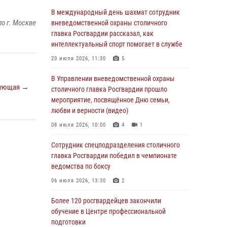
В Москве росгвардейцы задержали
В международный день шахмат сотрудник
подозреваемого в нападении на охранника
о г. Москве
вневедомственной охраны столичного
торгового центра (видео)
главка Росгвардии рассказал, как
интеллектуальный спорт помогает в службе
04 августа 2026, 08:26
1
20 июля 2026, 11:30
5
В Главном управлении Росгвардии по городу
Москве подвели итоги работы
В Управлении вневедомственной охраны
ующая →
подразделений за прошедший месяц
столичного главка Росгвардии прошло
мероприятие, посвящённое Дню семьи,
03 августа 2026, 13:00
любви и верности (видео)
На востоке Москвы сотрудники Росгвардии
08 июля 2026, 10:00
4
1
задержали мужчину, находящегося в
федеральном розыске (видео)
Сотрудник спецподразделения столичного
главка Росгвардии победил в чемпионате
03 августа 2026, 12:00
1
ведомства по боксу
Росгвардия обеспечила правопорядок во
06 июля 2026, 13:30
2
время празднования Дня воздушно-
десантных войск в Москве (видео)
Более 120 росгвардейцев закончили
обучение в Центре профессиональной
03 августа 2026, 08:00
1
подготовки