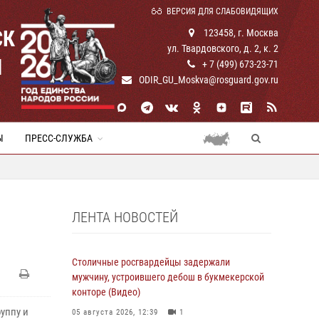
ВЕРСИЯ ДЛЯ СЛАБОВИДЯЩИХ
СК
123458, г. Москва
ул. Твардовского, д. 2, к. 2
И
+ 7 (499) 673-23-71
ODIR_GU_Moskva@rosguard.gov.ru
Ы
ПРЕСС-СЛУЖБА
ЛЕНТА НОВОСТЕЙ
Столичные росгвардейцы задержали
мужчину, устроившего дебош в букмекерской
конторе (Видео)
уппу и
05 августа 2026, 12:39
1