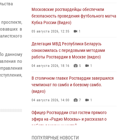
льства
Московские росгвардейцы обеспечили
безопасность проведения футбольного матча
 проспекте,
Кубка России (Видео)
вовавших в
05 августа 2026, 12:35
1
налистского
Делегация МВД Республики Беларусь
ознакомилась с передовыми методами
По данному
работы Росгвардии в Москве (видео)
авления по
04 августа 2026, 18:16
5
1
правления
тупления,
В столичном главке Росгвардии завершился
чемпионат по самбо и боевому самбо.
(видео)
04 августа 2026, 14:00
7
1
Офицер Росгвардии стал гостем прямого
эфира на «Радио Москвы» и рассказал о
работе дежурных частей
04 августа 2026, 12:28
ПОПУЛЯРНЫЕ НОВОСТИ