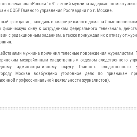
тов телеканала «Россия 1» 41-летний мужчина задержан по месту жите
ками СОБР Главного управления Росгвардии по г. Москве.
нный гражданин, находясь в квартире жилого дома на Ломоносовском
 физическую силу к сотрудникам федерального телеканала, дейст
твии с редакционным заданием, а также принуждал их к отказу от жур
вания.
ействиями мужчина причинил телесные повреждения журналистам. 
гаринским межрайонным следственным отделом следственного упр
адному административному округу Главного следственного у
городу Москве возбуждено уголовное дело по признакам прес
 законной профессиональной деятельности журналистов).