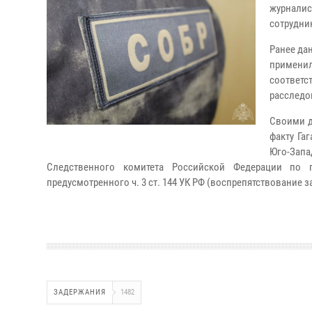
журналис
сотрудни
Ранее да
применил
соответс
расследо
Своими д
факту Га
Юго-Зап
Следственного комитета Российской Федерации по 
предусмотренного ч. 3 ст. 144 УК РФ (воспрепятствование
ЗАДЕРЖАНИЯ
1482