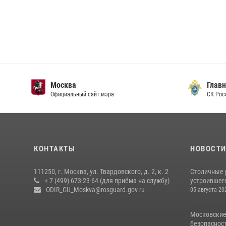
Москва
Главн
Официальный сайт мэра
СК Рос
КОНТАКТЫ
НОВОСТ
111250, г. Москва, ул. Твардовского, д. 2, к. 2
Столичные 
+ 7 (499) 673-23-64 (для приёма на службу)
устроившего
ODIR_GU_Moskva@rosguard.gov.ru
05 августа 20
Московские
безопасност