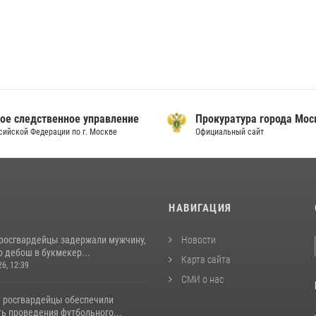
ое следственное управление
Прокуратура города Мо
сийской Федерации по г. Москве
Официальный сайт
И
НАВИГАЦИЯ
росгвардейцы задержали мужчину,
Новости
 дебош в букмекер...
Карта сайта
26, 12:39
СМИ о нас
 росгвардейцы обеспечили
ь проведения футбольного...