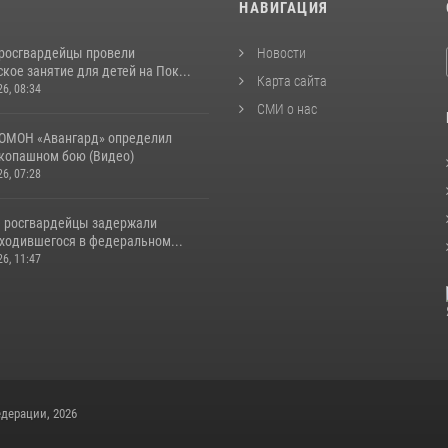
И
НАВИГАЦИЯ
росгвардейцы провели
Новости
кое занятие для детей на Пок...
Карта сайта
26, 08:34
СМИ о нас
ОМОН «Авангард» определил
укопашном бою (Видео)
26, 07:28
 росгвардейцы задержали
аходившегося в федеральном...
26, 11:47
дерации, 2026