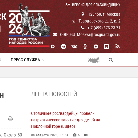
ВЕРСИЯ ДЛЯ СЛАБОВИДЯЩИХ
СК
123458, г. Москва
ул. Твардовского, д. 2, к. 2
И
+ 7 (499) 673-23-71
ODIR_GU_Moskva@rosguard.gov.ru
Ы
ПРЕСС-СЛУЖБА
ЛЕНТА НОВОСТЕЙ
Н
Столичные росгвардейцы провели
патриотическое занятие для детей на
Поклонной горе (Видео)
. Около 50
08 августа 2026, 08:34
5
1