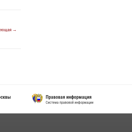
Центр профессиональной подготовки
сотрудников вневедомственной охраны
столичного главка Росгвардии отмечает своё
32-летие (видео)
ующая →
18 июля 2026, 08:00
8
1
Охрану общественного порядка и
безопасность на футбольном матче в Москве
обеспечила Росгвардия (видео)
06 августа 2026, 08:30
1
сквы
Правовая информация
Система правовой информации