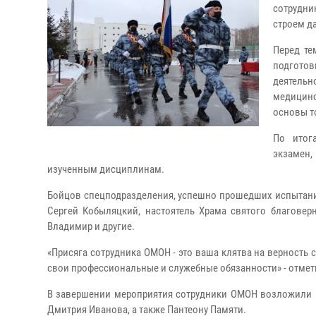
сотрудн
строем да
Перед те
подгото
деятельн
медицинс
основы т
По итог
экзамен,
изученным дисциплинам.
Бойцов спецподразделения, успешно прошедших испытани
Сергей Кобыляцкий, настоятель Храма святого благове
Владимир и другие.
«Присяга сотрудника ОМОН - это ваша клятва на верность 
свои профессиональные и служебные обязанности» - отме
В завершении мероприятия сотрудники ОМОН возложили ц
Дмитрия Иванова, а также Пантеону Памяти.