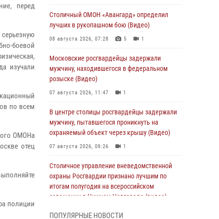
ние, перед
Столичный ОМОН «Авангард» определил
лучших в рукопашном бою (Видео)
 серьезную
08 августа 2026, 07:28
5
1
но-боевой
изическая,
Московские росгвардейцы задержали
да изучали
мужчину, находившегося в федеральном
розыске (Видео)
07 августа 2026, 11:47
1
кационный
ков по всем
В центре столицы росгвардейцы задержали
мужчину, пытавшегося проникнуть на
охраняемый объект через крышу (Видео)
кого ОМОНа
оскве отец
07 августа 2026, 09:26
1
Столичное управление вневедомственной
 выполняйте
охраны Росгвардии признано лучшим по
итогам полугодия на всероссийском
совещании в Нижнем Новгороде (видео)
ра полиции
06 августа 2026, 14:59
10
1
ПОПУЛЯРНЫЕ НОВОСТИ