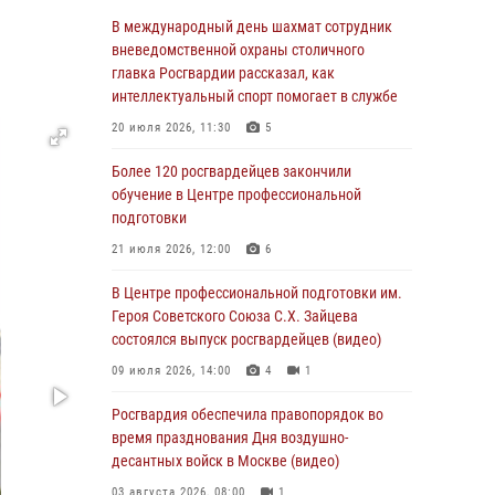
Столичные росгвардейцы задержали троих
В международный день шахмат сотрудник
мужчин, устроивших пьяный дебош в баре
вневедомственной охраны столичного
(видео)
главка Росгвардии рассказал, как
интеллектуальный спорт помогает в службе
06 августа 2026, 11:20
1
20 июля 2026, 11:30
5
Охрану общественного порядка и
безопасность на футбольном матче в Москве
Более 120 росгвардейцев закончили
обеспечила Росгвардия (видео)
обучение в Центре профессиональной
подготовки
06 августа 2026, 08:30
1
21 июля 2026, 12:00
6
Столичные росгвардейцы задержали
мужчину, устроившего дебош в букмекерской
В Центре профессиональной подготовки им.
конторе (Видео)
Героя Советского Союза С.Х. Зайцева
состоялся выпуск росгвардейцев (видео)
05 августа 2026, 12:39
1
09 июля 2026, 14:00
4
1
Московские росгвардейцы обеспечили
безопасность проведения футбольного матча
Росгвардия обеспечила правопорядок во
Кубка России (Видео)
время празднования Дня воздушно-
десантных войск в Москве (видео)
05 августа 2026, 12:35
1
03 августа 2026, 08:00
1