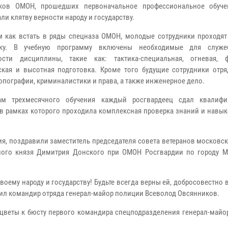
иков ОМОН, прошедших первоначальное профессиональное обуче
ли клятву верности народу и государству.
м как встать в ряды спецназа ОМОН, молодые сотрудники проходят
вку. В учебную программу включены необходимые для служеб
ости дисциплины, такие как: тактика-специальная, огневая, ф
кая и высотная подготовка. Кроме того будущие сотрудники отря
опографии, криминалистики и права, а также инженерное дело.
ам трехмесячного обучения каждый росгвардеец сдал квалифи
 в рамках которого проходила комплексная проверка знаний и навы
я, поздравили заместитель председателя совета ветеранов московс
рного князя Димитрия Донского при ОМОН Росгвардии по городу М
своему народу и государству! Будьте всегда верны ей, добросовестно
тил командир отряда генерал-майор полиции Всеволод Овсянников.
веты к бюсту первого командира спецподразделения генерал-майо