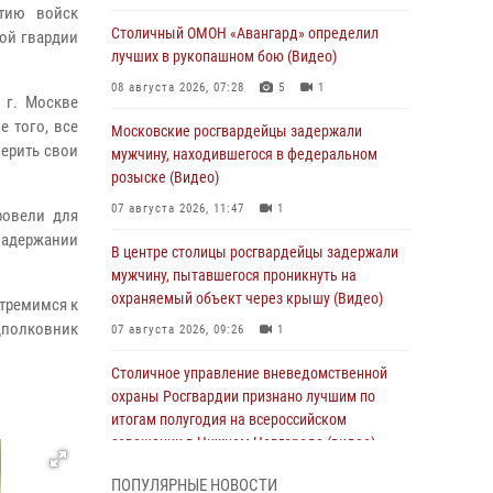
етию войск
Столичный ОМОН «Авангард» определил
ой гвардии
лучших в рукопашном бою (Видео)
08 августа 2026, 07:28
5
1
 г. Москве
е того, все
Московские росгвардейцы задержали
верить свои
мужчину, находившегося в федеральном
розыске (Видео)
07 августа 2026, 11:47
1
ровели для
 задержании
В центре столицы росгвардейцы задержали
мужчину, пытавшегося проникнуть на
охраняемый объект через крышу (Видео)
стремимся к
дполковник
07 августа 2026, 09:26
1
Столичное управление вневедомственной
охраны Росгвардии признано лучшим по
итогам полугодия на всероссийском
совещании в Нижнем Новгороде (видео)
06 августа 2026, 14:59
10
1
ПОПУЛЯРНЫЕ НОВОСТИ