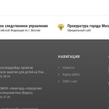
ое следственное управление
Прокуратура города Мо
сийской Федерации по г. Москве
Официальный сайт
И
НАВИГАЦИЯ
росгвардейцы провели
Новости
кое занятие для детей на Пок...
Карта сайта
26, 08:34
СМИ о нас
ОМОН «Авангард» определил
укопашном бою (Видео)
26, 07:28