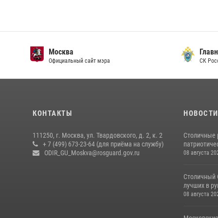
Москва
Главн
Официальный сайт мэра
СК Рос
КОНТАКТЫ
НОВОСТ
111250, г. Москва, ул. Твардовского, д. 2, к. 2
Столичные 
+ 7 (499) 673-23-64 (для приёма на службу)
патриотичес
ODIR_GU_Moskva@rosguard.gov.ru
08 августа 20
Столичный 
лучших в р
08 августа 20