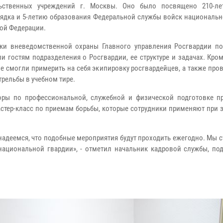
льственных учреждений г. Москвы. Оно было посвящено 210-л
ядка и 5-летию образования Федеральной службы войск национальн
ой Федерации.
ки вневедомственной охраны Главного управления Росгвардии по
ли гостям подразделения о Росгвардии, ее структуре и задачах. Кром
 смогли примерить на себя экипировку росгвардейцев, а также про
трельбы в учебном тире.
оры по профессиональной, служебной и физической подготовке п
астер-класс по приемам борьбы, которые сотрудники применяют при
надеемся, что подобные мероприятия будут проходить ежегодно. Мы 
национальной гвардии», - отметил начальник кадровой службы, по