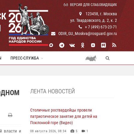
ВЕРСИЯ ДЛЯ СЛАБОВИДЯЩИХ
СК
123458, г. Москва
ул. Твардовского, д. 2, к. 2
И
+ 7 (499) 673-23-71
ODIR_GU_Moskva@rosguard.gov.ru
Ы
ПРЕСС-СЛУЖБА
ЛЕНТА НОВОСТЕЙ
ОДНОМ
Столичные росгвардейцы провели
патриотическое занятие для детей на
Поклонной горе (Видео)
й власти и
08 августа 2026, 08:34
5
1