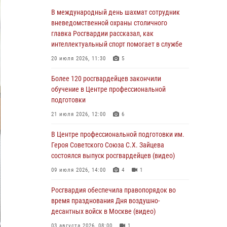
Столичные росгвардейцы задержали троих
В международный день шахмат сотрудник
мужчин, устроивших пьяный дебош в баре
вневедомственной охраны столичного
(видео)
главка Росгвардии рассказал, как
интеллектуальный спорт помогает в службе
06 августа 2026, 11:20
1
20 июля 2026, 11:30
5
Охрану общественного порядка и
безопасность на футбольном матче в Москве
Более 120 росгвардейцев закончили
обеспечила Росгвардия (видео)
обучение в Центре профессиональной
подготовки
06 августа 2026, 08:30
1
21 июля 2026, 12:00
6
Столичные росгвардейцы задержали
мужчину, устроившего дебош в букмекерской
В Центре профессиональной подготовки им.
конторе (Видео)
Героя Советского Союза С.Х. Зайцева
состоялся выпуск росгвардейцев (видео)
05 августа 2026, 12:39
1
09 июля 2026, 14:00
4
1
Московские росгвардейцы обеспечили
безопасность проведения футбольного матча
Росгвардия обеспечила правопорядок во
Кубка России (Видео)
время празднования Дня воздушно-
десантных войск в Москве (видео)
05 августа 2026, 12:35
1
03 августа 2026, 08:00
1