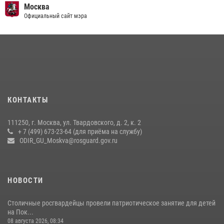
чемпионат по самбо (виео)
Москва
Официальный сайт мэра
15 июля 2026, 14:00
8
1
Центр профессиональной подготовки сотрудников
вневедомственной охраны столичного главка Росгвардии отмечает
своё 32-летие (видео)
18 июля 2026, 08:00
8
1
Охрану общественного порядка и безопасность на футбольном
КОНТАКТЫ
матче в Москве обеспечила Росгвардия (видео)
06 августа 2026, 08:30
1
111250, г. Москва, ул. Твардовского, д. 2, к. 2
+ 7 (499) 673-23-64 (для приёма на службу)
Росгвардецы проверили места массового пребывания молодежи в
ODIR_GU_Moskva@rosguard.gov.ru
районе Китай-города (видео)
30 июля 2026, 14:00
1
НОВОСТИ
Столичные росгвардейцы провели патриотическое занятие для детей
на Пок...
08 августа 2026, 08:34