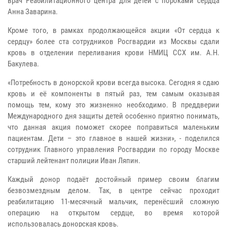
врач Реабилитационного центра для детей с пороками сердца
Анна Заварина.
Кроме того, в рамках продолжающейся акции «От сердца к
сердцу» более ста сотрудников Росгвардии из Москвы сдали
кровь в отделении переливания крови НМИЦ ССХ им. А.Н.
Бакулева.
«Потребность в донорской крови всегда высока. Сегодня я сдаю
кровь и её компоненты в пятый раз, тем самым оказывая
помощь тем, кому это жизненно необходимо. В преддверии
Международного дня защиты детей особенно приятно понимать,
что данная акция поможет скорее поправиться маленьким
пациентам. Дети – это главное в нашей жизни», - поделился
сотрудник Главного управления Росгвардии по городу Москве
старший лейтенант полиции Иван Ляпин.
Каждый донор подаёт достойный пример своим благим
безвозмездным делом. Так, в центре сейчас проходит
реабилитацию 11-месячный мальчик, перенёсший сложную
операцию на открытом сердце, во время которой
использовалась донорская кровь.