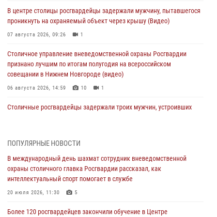
В центре столицы росгвардейцы задержали мужчину, пытавшегося
проникнуть на охраняемый объект через крышу (Видео)
07 августа 2026, 09:26
1
Столичное управление вневедомственной охраны Росгвардии
признано лучшим по итогам полугодия на всероссийском
совещании в Нижнем Новгороде (видео)
06 августа 2026, 14:59
10
1
Столичные росгвардейцы задержали троих мужчин, устроивших
пьяный дебош в баре (видео)
06 августа 2026, 11:20
1
ПОПУЛЯРНЫЕ НОВОСТИ
Охрану общественного порядка и безопасность на футбольном
В международный день шахмат сотрудник вневедомственной
матче в Москве обеспечила Росгвардия (видео)
охраны столичного главка Росгвардии рассказал, как
06 августа 2026, 08:30
1
интеллектуальный спорт помогает в службе
Столичные росгвардейцы задержали мужчину, устроившего дебош
20 июля 2026, 11:30
5
в букмекерской конторе (Видео)
Более 120 росгвардейцев закончили обучение в Центре