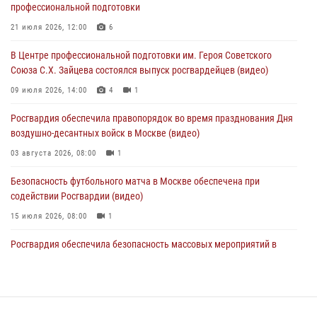
05 августа 2026, 12:39
1
профессиональной подготовки
Московские росгвардейцы обеспечили безопасность проведения
21 июля 2026, 12:00
6
футбольного матча Кубка России (Видео)
В Центре профессиональной подготовки им. Героя Советского
05 августа 2026, 12:35
1
Союза С.Х. Зайцева состоялся выпуск росгвардейцев (видео)
Делегация МВД Республики Беларусь ознакомилась с передовыми
09 июля 2026, 14:00
4
1
методами работы Росгвардии в Москве (видео)
Росгвардия обеспечила правопорядок во время празднования Дня
04 августа 2026, 18:16
5
1
воздушно-десантных войск в Москве (видео)
03 августа 2026, 08:00
1
Безопасность футбольного матча в Москве обеспечена при
содействии Росгвардии (видео)
15 июля 2026, 08:00
1
Росгвардия обеспечила безопасность массовых мероприятий в
Москве (видео)
27 июля 2026, 08:00
1
В спецподразделении столичного главка Росгвардии завершился