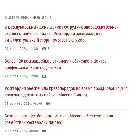
07 августа 2026, 11:47
1
В центре столицы росгвардейцы задержали мужчину, пытавшегося
ПОПУЛЯРНЫЕ НОВОСТИ
проникнуть на охраняемый объект через крышу (Видео)
В международный день шахмат сотрудник вневедомственной
07 августа 2026, 09:26
1
охраны столичного главка Росгвардии рассказал, как
интеллектуальный спорт помогает в службе
Столичное управление вневедомственной охраны Росгвардии
признано лучшим по итогам полугодия на всероссийском
20 июля 2026, 11:30
5
совещании в Нижнем Новгороде (видео)
Более 120 росгвардейцев закончили обучение в Центре
06 августа 2026, 14:59
10
1
профессиональной подготовки
Столичные росгвардейцы задержали троих мужчин, устроивших
21 июля 2026, 12:00
6
пьяный дебош в баре (видео)
Росгвардия обеспечила правопорядок во время празднования Дня
06 августа 2026, 11:20
1
воздушно-десантных войск в Москве (видео)
Охрану общественного порядка и безопасность на футбольном
03 августа 2026, 08:00
1
матче в Москве обеспечила Росгвардия (видео)
Безопасность футбольного матча в Москве обеспечена при
06 августа 2026, 08:30
1
содействии Росгвардии (видео)
15 июля 2026, 08:00
1