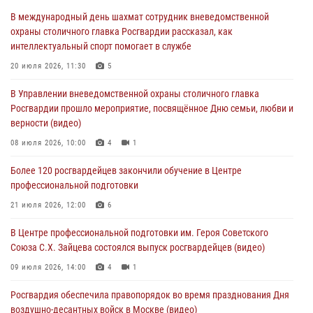
Московские росгвардейцы обеспечили безопасность проведения
В международный день шахмат сотрудник вневедомственной
футбольного матча Кубка России (Видео)
охраны столичного главка Росгвардии рассказал, как
05 августа 2026, 12:35
1
интеллектуальный спорт помогает в службе
Делегация МВД Республики Беларусь ознакомилась с передовыми
20 июля 2026, 11:30
5
методами работы Росгвардии в Москве (видео)
В Управлении вневедомственной охраны столичного главка
04 августа 2026, 18:16
5
1
Росгвардии прошло мероприятие, посвящённое Дню семьи, любви и
верности (видео)
В столичном главке Росгвардии завершился чемпионат по самбо и
боевому самбо. (видео)
08 июля 2026, 10:00
4
1
04 августа 2026, 14:00
7
1
Более 120 росгвардейцев закончили обучение в Центре
профессиональной подготовки
Офицер Росгвардии стал гостем прямого эфира на «Радио Москвы»
и рассказал о работе дежурных частей
21 июля 2026, 12:00
6
04 августа 2026, 12:28
В Центре профессиональной подготовки им. Героя Советского
Союза С.Х. Зайцева состоялся выпуск росгвардейцев (видео)
09 июля 2026, 14:00
4
1
Росгвардия обеспечила правопорядок во время празднования Дня
воздушно-десантных войск в Москве (видео)