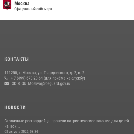
чемпионат по самбо (виео)
Москва
Официальный сайт мэра
15 июля 2026, 14:00
8
1
Центр профессиональной подготовки сотрудников
вневедомственной охраны столичного главка Росгвардии отмечает
своё 32-летие (видео)
18 июля 2026, 08:00
8
1
Охрану общественного порядка и безопасность на футбольном
КОНТАКТЫ
матче в Москве обеспечила Росгвардия (видео)
06 августа 2026, 08:30
1
111250, г. Москва, ул. Твардовского, д. 2, к. 2
+ 7 (499) 673-23-64 (для приёма на службу)
Росгвардецы проверили места массового пребывания молодежи в
ODIR_GU_Moskva@rosguard.gov.ru
районе Китай-города (видео)
30 июля 2026, 14:00
1
НОВОСТИ
Столичные росгвардейцы провели патриотическое занятие для детей
на Пок...
08 августа 2026, 08:34