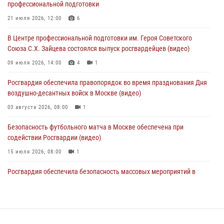
профессиональной подготовки
Московские росгвардейцы обеспечили безопасность проведения
21 июля 2026, 12:00
6
футбольного матча Кубка России (Видео)
В Центре профессиональной подготовки им. Героя Советского
05 августа 2026, 12:35
1
Союза С.Х. Зайцева состоялся выпуск росгвардейцев (видео)
Делегация МВД Республики Беларусь ознакомилась с передовыми
09 июля 2026, 14:00
4
1
методами работы Росгвардии в Москве (видео)
Росгвардия обеспечила правопорядок во время празднования Дня
04 августа 2026, 18:16
5
1
воздушно-десантных войск в Москве (видео)
03 августа 2026, 08:00
1
Безопасность футбольного матча в Москве обеспечена при
содействии Росгвардии (видео)
15 июля 2026, 08:00
1
Росгвардия обеспечила безопасность массовых мероприятий в
Москве (видео)
27 июля 2026, 08:00
1
В спецподразделении столичного главка Росгвардии завершился