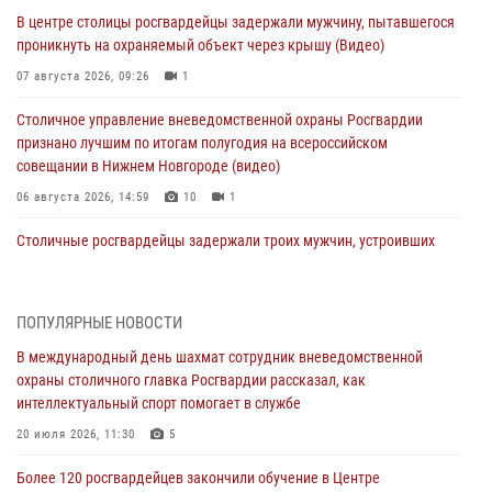
В центре столицы росгвардейцы задержали мужчину, пытавшегося
проникнуть на охраняемый объект через крышу (Видео)
07 августа 2026, 09:26
1
Столичное управление вневедомственной охраны Росгвардии
признано лучшим по итогам полугодия на всероссийском
совещании в Нижнем Новгороде (видео)
06 августа 2026, 14:59
10
1
Столичные росгвардейцы задержали троих мужчин, устроивших
пьяный дебош в баре (видео)
06 августа 2026, 11:20
1
ПОПУЛЯРНЫЕ НОВОСТИ
Охрану общественного порядка и безопасность на футбольном
В международный день шахмат сотрудник вневедомственной
матче в Москве обеспечила Росгвардия (видео)
охраны столичного главка Росгвардии рассказал, как
06 августа 2026, 08:30
1
интеллектуальный спорт помогает в службе
Столичные росгвардейцы задержали мужчину, устроившего дебош
20 июля 2026, 11:30
5
в букмекерской конторе (Видео)
Более 120 росгвардейцев закончили обучение в Центре
05 августа 2026, 12:39
1