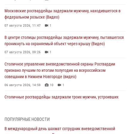
Московские росгвардейцы задержали мужчину, находившегося в
федеральном розыске (Видео)
07 августа 2026, 11:47
1
В центре столицы росгвардейцы задержали мужчину, пытавшегося
проникнуть на охраняемый объект через крышу (Видео)
07 августа 2026, 09:26
1
Столичное управление вневедомственной охраны Росгвардии
признано лучшим по итогам полугодия на всероссийском
совещании в Нижнем Новгороде (видео)
06 августа 2026, 14:59
10
1
Столичные росгвардейцы задержали троих мужчин, устроивших
пьяный дебош в баре (видео)
06 августа 2026, 11:20
1
ПОПУЛЯРНЫЕ НОВОСТИ
Охрану общественного порядка и безопасность на футбольном
В международный день шахмат сотрудник вневедомственной
матче в Москве обеспечила Росгвардия (видео)