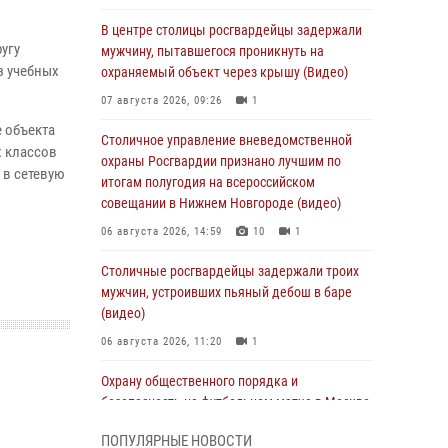
В центре столицы росгвардейцы задержали
угу
мужчину, пытавшегося проникнуть на
з учебных
охраняемый объект через крышу (Видео)
07 августа 2026, 09:26
1
 объекта
Столичное управление вневедомственной
х классов
охраны Росгвардии признано лучшим по
 в сетевую
итогам полугодия на всероссийском
совещании в Нижнем Новгороде (видео)
06 августа 2026, 14:59
10
1
Столичные росгвардейцы задержали троих
мужчин, устроивших пьяный дебош в баре
(видео)
06 августа 2026, 11:20
1
Охрану общественного порядка и
безопасность на футбольном матче в Москве
обеспечила Росгвардия (видео)
ПОПУЛЯРНЫЕ НОВОСТИ