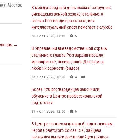
06 августа 2026, 08:30
1
о г. Москве
В международный день шахмат сотрудник
Столичные росгвардейцы задержали
вневедомственной охраны столичного
мужчину, устроившего дебош в букмекерской
главка Росгвардии рассказал, как
конторе (Видео)
интеллектуальный спорт помогает в службе
05 августа 2026, 12:39
1
20 июля 2026, 11:30
5
ующая →
Московские росгвардейцы обеспечили
В Управлении вневедомственной охраны
безопасность проведения футбольного матча
столичного главка Росгвардии прошло
Кубка России (Видео)
мероприятие, посвящённое Дню семьи,
любви и верности (видео)
05 августа 2026, 12:35
1
08 июля 2026, 10:00
4
1
Делегация МВД Республики Беларусь
ознакомилась с передовыми методами
Более 120 росгвардейцев закончили
работы Росгвардии в Москве (видео)
обучение в Центре профессиональной
подготовки
04 августа 2026, 18:16
5
1
21 июля 2026, 12:00
6
В столичном главке Росгвардии завершился
чемпионат по самбо и боевому самбо.
В Центре профессиональной подготовки им.
(видео)
Героя Советского Союза С.Х. Зайцева
состоялся выпуск росгвардейцев (видео)
04 августа 2026, 14:00
7
1