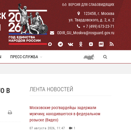
ВЕРСИЯ ДЛЯ СЛАБОВИДЯЩИХ
СК
123458, г. Москва
ул. Твардовского, д. 2, к. 2
И
+ 7 (499) 673-23-71
ODIR_GU_Moskva@rosguard.gov.ru
Ы
ПРЕСС-СЛУЖБА
ЛЕНТА НОВОСТЕЙ
О В
Московские росгвардейцы задержали
мужчину, находившегося в федеральном
розыске (Видео)
07 августа 2026, 11:47
1