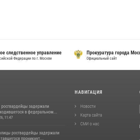
ое следственное управление
Прокуратура города Мо
сийской Федерации по г. Москве
Официальный сайт
И
НАВИГАЦИЯ
 росгвардейцы задержали
Новости
аходившегося в федеральном...
Карта сайта
26, 11:47
СМИ о нас
толицы росгвардейцы задержали
тавшегося проникнут...