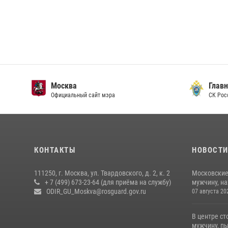
Москва
Главн
Официальный сайт мэра
СК Рос
КОНТАКТЫ
НОВОСТ
111250, г. Москва, ул. Твардовского, д. 2, к. 2
Московские
+ 7 (499) 673-23-64 (для приёма на службу)
мужчину, н
ODIR_GU_Moskva@rosguard.gov.ru
07 августа 20
В центре с
мужчину, пы